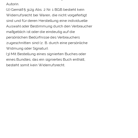
Autorin.
(2) Gemäß § 312g Abs. 2 Nr. 1 BGB besteht kein
Widerrufsrecht bei Waren, die nicht vorgefertigt
sind und für deren Herstellung eine individuelle
Auswahl oder Bestimmung durch den Verbraucher
maßgeblich ist oder die eindeutig auf die
persönlichen Bedürfnisse des Verbrauchers
zugeschnitten sind (z. B. durch eine persönliche
Widmung oder Signatur).
(3) Mit Bestellung eines signierten Buches oder
eines Bundles, das ein signiertes Buch enthält,
besteht somit kein Widerrufsrecht.
§ 9 Urheberrecht und
Nutzungsrechte
(1) Die Inhalte (Texte, Grafiken, Videos) sind
urheberrechtlich geschützt.
(2) Der Kunde erhält ein einfaches, nicht
übertragbares Recht zur Nutzung für den privaten
Gebrauch. Eine kommerzielle Nutzung oder
Weitergabe an Dritte ist untersagt.